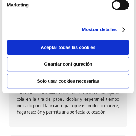
barniz multiadherente en base agua. En zonas de
Marketing
fuegos, se recomienda proteger con placas, silestone,
para evitar salpicaduras de aceite y manchas de grasa,
dado que el frotar en exceso dañaría el papel. Su
colocación es cola en la pared y tira en seco, sin
Mostrar detalles
necesidad de tiempo de espera por lo que su
colocación es fácil rápida y sencilla.
Aceptar todas las cookies
Guardar configuración
Papel pintado calidad papel:
Formado por una capa de papel sobre un soporte de
Solo usar cookies necesarias
papel-celulosa se trata del papel más convencional y
conocido. Su instalación es método tradicional, aplicar
cola en la tira de papel, doblar y esperar el tiempo
indicado por el fabricante para que el producto macere,
haga reacción y permita una perfecta colocación.