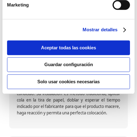
barniz multiadherente en base agua. En zonas de
Marketing
fuegos, se recomienda proteger con placas, silestone,
para evitar salpicaduras de aceite y manchas de grasa,
dado que el frotar en exceso dañaría el papel. Su
colocación es cola en la pared y tira en seco, sin
Mostrar detalles
necesidad de tiempo de espera por lo que su
colocación es fácil rápida y sencilla.
Aceptar todas las cookies
Guardar configuración
Papel pintado calidad papel:
Formado por una capa de papel sobre un soporte de
Solo usar cookies necesarias
papel-celulosa se trata del papel más convencional y
conocido. Su instalación es método tradicional, aplicar
cola en la tira de papel, doblar y esperar el tiempo
indicado por el fabricante para que el producto macere,
haga reacción y permita una perfecta colocación.