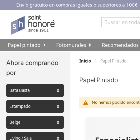
Envío gratuito en compras iguales o superiores a 100€
Ir
al
contenido
Buscar
Papel pintado
Fotomurales
Recomendados
Inicio
Papel Pintado
Ahora comprando
por
Papel Pintado
Bata Basta
No hemos podido encontra
Estampado
Beige
Living / Sala