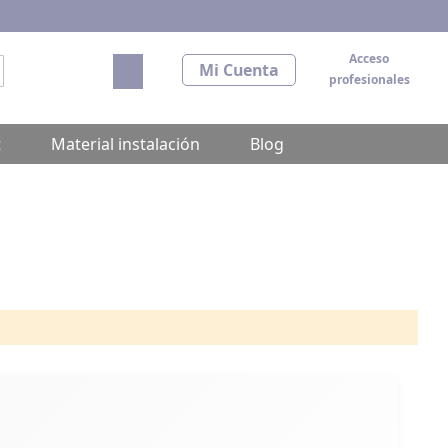
Acceso
Mi carrito
Mi Cuenta
profesionales
scar
t
Material instalación
Blog