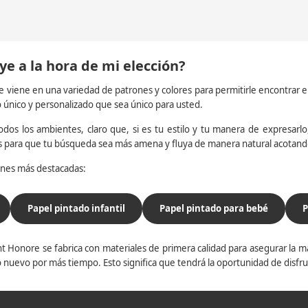
ye a la hora de mi elección?
e viene en una variedad de patrones y colores para permitirle encontrar 
o único y personalizado que sea único para usted.
dos los ambientes, claro que, si es tu estilo y tu manera de expresarlo, 
os para que tu búsqueda sea más amena y fluya de manera natural acotan
iones más destacadas:
Papel pintado infantil
Papel pintado para bebé
P
t Honore se fabrica con materiales de primera calidad para asegurar la ma
 nuevo por más tiempo. Esto significa que tendrá la oportunidad de disfr