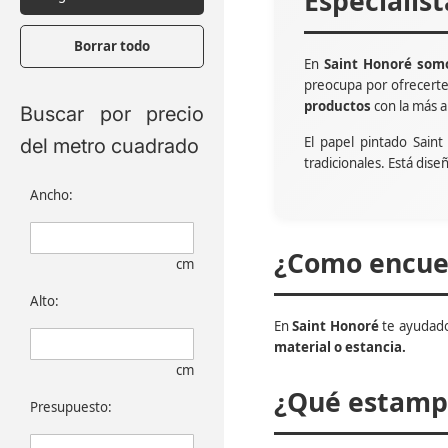
Especialis
Borrar todo
En
Saint Honoré somo
preocupa por ofrecert
productos
con la más a
Buscar por precio
El papel pintado Sain
del metro cuadrado
tradicionales. Está dise
Ancho:
¿Como encuen
cm
Alto:
En
Saint Honoré
te ayudado
material o estancia.
cm
¿Qué estampa
Presupuesto: