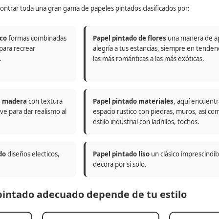
ontrar toda una gran gama de papeles pintados clasificados por:
co
formas combinadas
Papel pintado de flores
una manera de a
 para recrear
alegría a tus estancias, siempre en tenden
.
las más románticas a las más exóticas.
n madera
con textura
Papel pintado materiales
, aquí encuentr
ve para dar realismo al
espacio rustico con piedras, muros, así co
estilo industrial con ladrillos, tochos.
do
diseños electicos,
Papel pintado liso
un clásico imprescindi
decora por si solo.
 pintado adecuado depende de tu estilo