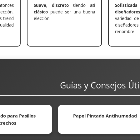
nces
Suave, discreto
siendo así
Sofisticada
ección,
clásico
puede ser una buena
diseñadore
s trend
elección.
variedad de
alidad
diseñadores 
renombre.
Guías y Consejos Úti
do para Pasillos
Papel Pintado Antihumedad
trechos