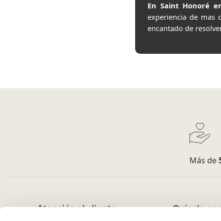
En Saint Honoré en
experiencia de mas 
encantado de resolve
Más de
Atención al cliente
Guía de co