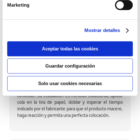
barniz multiadherente en base agua. En zonas de
Marketing
fuegos, se recomienda proteger con placas, silestone,
para evitar salpicaduras de aceite y manchas de grasa,
dado que el frotar en exceso dañaría el papel. Su
colocación es cola en la pared y tira en seco, sin
Mostrar detalles
necesidad de tiempo de espera por lo que su
colocación es fácil rápida y sencilla.
Aceptar todas las cookies
Guardar configuración
Papel pintado calidad papel:
Formado por una capa de papel sobre un soporte de
Solo usar cookies necesarias
papel-celulosa se trata del papel más convencional y
conocido. Su instalación es método tradicional, aplicar
cola en la tira de papel, doblar y esperar el tiempo
indicado por el fabricante para que el producto macere,
haga reacción y permita una perfecta colocación.