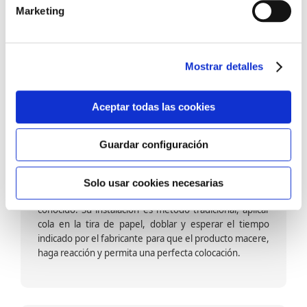
barniz multiadherente en base agua. En zonas de
Marketing
fuegos, se recomienda proteger con placas, silestone,
para evitar salpicaduras de aceite y manchas de grasa,
dado que el frotar en exceso dañaría el papel. Su
colocación es cola en la pared y tira en seco, sin
Mostrar detalles
necesidad de tiempo de espera por lo que su
colocación es fácil rápida y sencilla.
Aceptar todas las cookies
Guardar configuración
Papel pintado calidad papel:
Formado por una capa de papel sobre un soporte de
Solo usar cookies necesarias
papel-celulosa se trata del papel más convencional y
conocido. Su instalación es método tradicional, aplicar
cola en la tira de papel, doblar y esperar el tiempo
indicado por el fabricante para que el producto macere,
haga reacción y permita una perfecta colocación.