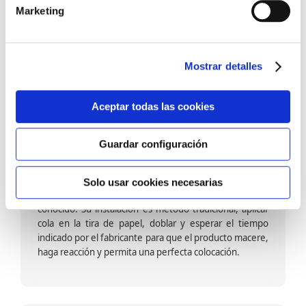
barniz multiadherente en base agua. En zonas de
Marketing
fuegos, se recomienda proteger con placas, silestone,
para evitar salpicaduras de aceite y manchas de grasa,
dado que el frotar en exceso dañaría el papel. Su
colocación es cola en la pared y tira en seco, sin
Mostrar detalles
necesidad de tiempo de espera por lo que su
colocación es fácil rápida y sencilla.
Aceptar todas las cookies
Guardar configuración
Papel pintado calidad papel:
Formado por una capa de papel sobre un soporte de
Solo usar cookies necesarias
papel-celulosa se trata del papel más convencional y
conocido. Su instalación es método tradicional, aplicar
cola en la tira de papel, doblar y esperar el tiempo
indicado por el fabricante para que el producto macere,
haga reacción y permita una perfecta colocación.