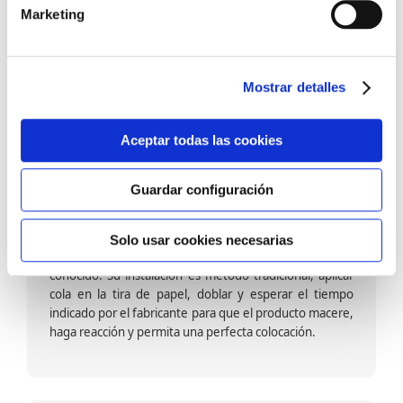
barniz multiadherente en base agua. En zonas de
Marketing
fuegos, se recomienda proteger con placas, silestone,
para evitar salpicaduras de aceite y manchas de grasa,
dado que el frotar en exceso dañaría el papel. Su
colocación es cola en la pared y tira en seco, sin
Mostrar detalles
necesidad de tiempo de espera por lo que su
colocación es fácil rápida y sencilla.
Aceptar todas las cookies
Guardar configuración
Papel pintado calidad papel:
Formado por una capa de papel sobre un soporte de
Solo usar cookies necesarias
papel-celulosa se trata del papel más convencional y
conocido. Su instalación es método tradicional, aplicar
cola en la tira de papel, doblar y esperar el tiempo
indicado por el fabricante para que el producto macere,
haga reacción y permita una perfecta colocación.