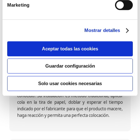
barniz multiadherente en base agua. En zonas de
Marketing
fuegos, se recomienda proteger con placas, silestone,
para evitar salpicaduras de aceite y manchas de grasa,
dado que el frotar en exceso dañaría el papel. Su
colocación es cola en la pared y tira en seco, sin
Mostrar detalles
necesidad de tiempo de espera por lo que su
colocación es fácil rápida y sencilla.
Aceptar todas las cookies
Guardar configuración
Papel pintado calidad papel:
Formado por una capa de papel sobre un soporte de
Solo usar cookies necesarias
papel-celulosa se trata del papel más convencional y
conocido. Su instalación es método tradicional, aplicar
cola en la tira de papel, doblar y esperar el tiempo
indicado por el fabricante para que el producto macere,
haga reacción y permita una perfecta colocación.