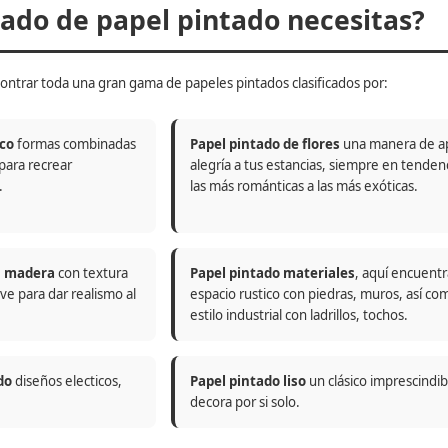
do de papel pintado necesitas?
ontrar toda una gran gama de papeles pintados clasificados por:
co
formas combinadas
Papel pintado de flores
una manera de a
 para recrear
alegría a tus estancias, siempre en tenden
.
las más románticas a las más exóticas.
n madera
con textura
Papel pintado materiales
, aquí encuentr
ve para dar realismo al
espacio rustico con piedras, muros, así co
estilo industrial con ladrillos, tochos.
do
diseños electicos,
Papel pintado liso
un clásico imprescindi
decora por si solo.