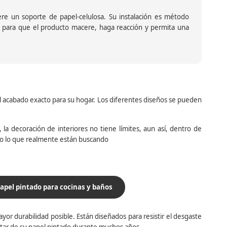
iere un soporte de papel-celulosa. Su instalación es método
ante para que el producto macere, haga reacción y permita una
el acabado exacto para su hogar. Los diferentes diseños se pueden
la decoración de interiores no tiene límites, aun así, dentro de
do lo que realmente están buscando
apel pintado para cocinas y baños
yor durabilidad posible. Están diseñados para resistir el desgaste
utar de su papel pintado durante muchos años.