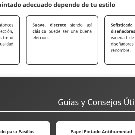
 pintado adecuado depende de tu estilo
nces
Suave, discreto
siendo así
Sofisticada
ección,
clásico
puede ser una buena
diseñadore
s trend
elección.
variedad de
alidad
diseñadores 
renombre.
Guías y Consejos Úti
do para Pasillos
Papel Pintado Antihumedad