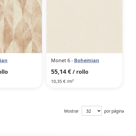
ian
Monet 6 -
Bohemian
55,14 €
ollo
/ rollo
10,35 € /m²
Mostrar
por página