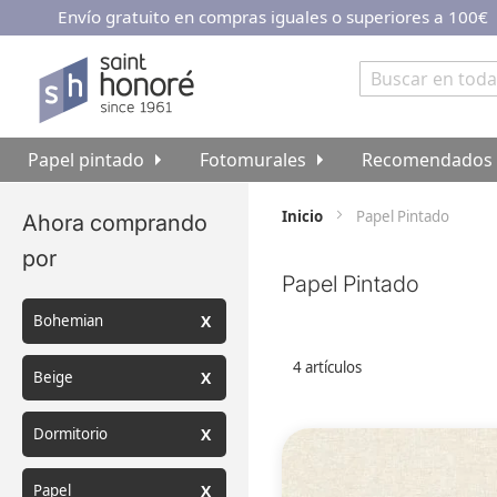
Envío gratuito en compras iguales o superiores a 100€
Ir
al
contenido
Buscar
Papel pintado
Fotomurales
Recomendados
Inicio
Papel Pintado
Ahora comprando
por
Papel Pintado
Bohemian
4
artículos
Beige
Dormitorio
Papel