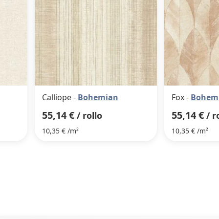
Calliope -
Bohemian
Fox -
Bohem
55,14 €
55,14 €
/ rollo
/ r
10,35 € /m²
10,35 € /m²