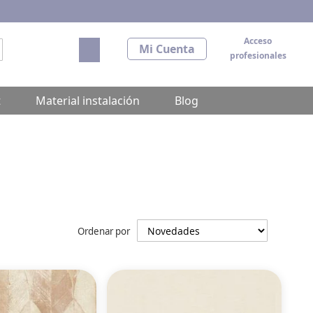
Acceso
Mi carrito
Mi Cuenta
profesionales
scar
t
Material instalación
Blog
Ordenar por