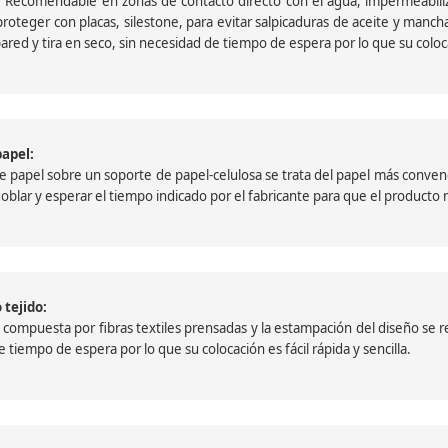
 Recomendable en zonas de contacto directo con el agua, impermeabiliz
oteger con placas, silestone, para evitar salpicaduras de aceite y mancha
pared y tira en seco, sin necesidad de tiempo de espera por lo que su colocac
papel:
papel sobre un soporte de papel-celulosa se trata del papel más convencio
, doblar y esperar el tiempo indicado por el fabricante para que el product
 tejido:
ompuesta por fibras textiles prensadas y la estampación del diseño se reali
 tiempo de espera por lo que su colocación es fácil rápida y sencilla.