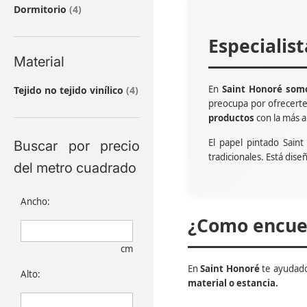
artículos
Dormitorio
4
Especialis
Material
artículos
En
Saint Honoré somo
Tejido no tejido vinílico
4
preocupa por ofrecert
productos
con la más a
El papel pintado Sain
Buscar por precio
tradicionales. Está dise
del metro cuadrado
Ancho:
¿Como encuen
cm
En
Saint Honoré
te ayudado
Alto:
material o estancia.