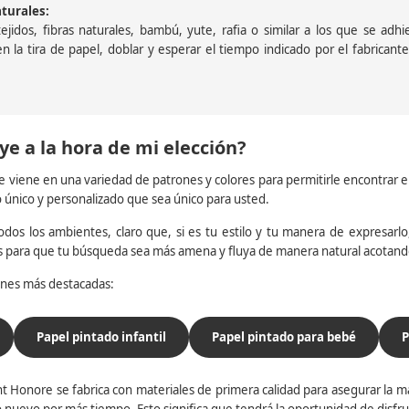
aturales:
jidos, fibras naturales, bambú, yute, rafia o similar a los que se adh
a en la tira de papel, doblar y esperar el tiempo indicado por el fabric
ye a la hora de mi elección?
e viene en una variedad de patrones y colores para permitirle encontrar 
o único y personalizado que sea único para usted.
dos los ambientes, claro que, si es tu estilo y tu manera de expresarlo, 
os para que tu búsqueda sea más amena y fluya de manera natural acotan
iones más destacadas:
Papel pintado infantil
Papel pintado para bebé
P
t Honore se fabrica con materiales de primera calidad para asegurar la ma
 nuevo por más tiempo. Esto significa que tendrá la oportunidad de disfr