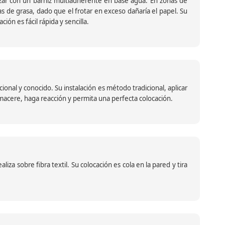
ar con un barniz multiadherente en base agua. En zonas de
s de grasa, dado que el frotar en exceso dañaría el papel. Su
ión es fácil rápida y sencilla.
nal y conocido. Su instalación es método tradicional, aplicar
o macere, haga reacción y permita una perfecta colocación.
za sobre fibra textil. Su colocación es cola en la pared y tira