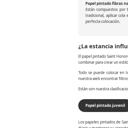
Papel pintado fibras n
Están compuestos por te
tradicional, aplicar col
perfecta colocación.
¿La estancia influ
El papel pintado Saint Honor
combinar para crear un estil
Todo se puede colocar en to
nuestra web encontrar filtr
Están son nuestra clasificac
Papel pintado juvenil
Los papeles pintados de Sain
diario y mantener su aspecto