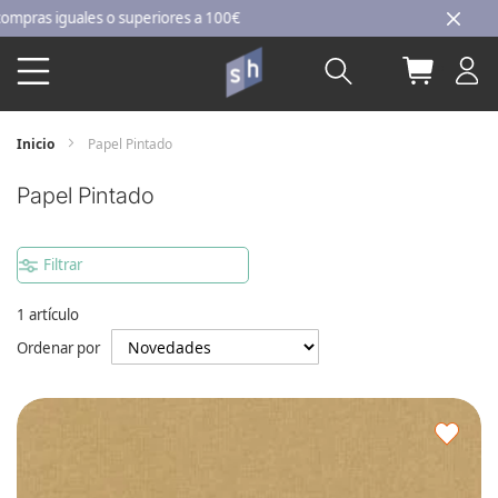
Ir
as iguales o superiores a 100€
al
Buscar
Mi carri
contenido
Inicio
Papel Pintado
Papel Pintado
Filtrar
1
artículo
Ordenar por
Agre
a
los