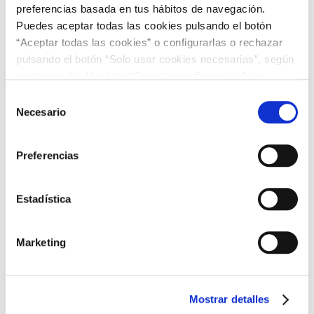
preferencias basada en tus hábitos de navegación.
Cómo Quitar Papel Pintado
Puedes aceptar todas las cookies pulsando el botón
“Aceptar todas las cookies” o configurarlas o rechazar
pulsando el botón “Solo usar cookies necesarias”, según
Cocinas Modernas con Papel Pintado
corresponda. Al pulsar “Guardar configuración”, se
guardará la selección de cookies que hayas realizado. Si
Selección
no has seleccionado ninguna opción, pulsar este botón
Necesario
de
equivaldrá a rechazar todas las cookies. Si deseas
consentimiento
Papel Pintado Ecológico
obtener más información consulta nuestra Política de
Preferencias
Cookies
aquí
.
Estadística
Cómo Colocar Papel Pintado
Marketing
Tipos de papeles pintados
Mostrar detalles