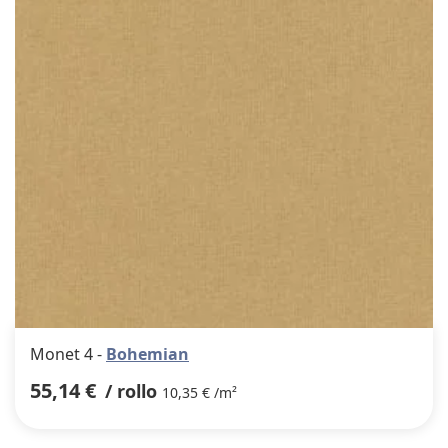
favor
Monet 4 -
Bohemian
55,14 €
/ rollo
10,35 € /m²