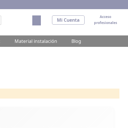
Acceso
Mi carrito
Mi Cuenta
profesionales
scar
t
Material instalación
Blog