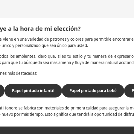
ye a la hora de mi elección?
e viene en una variedad de patrones y colores para permitirle encontrar 
o único y personalizado que sea único para usted.
dos los ambientes, claro que, si es tu estilo y tu manera de expresarlo, 
os para que tu búsqueda sea más amena y fluya de manera natural acotan
iones más destacadas:
Papel pintado infantil
Papel pintado para bebé
P
t Honore se fabrica con materiales de primera calidad para asegurar la ma
 nuevo por más tiempo. Esto significa que tendrá la oportunidad de disfr