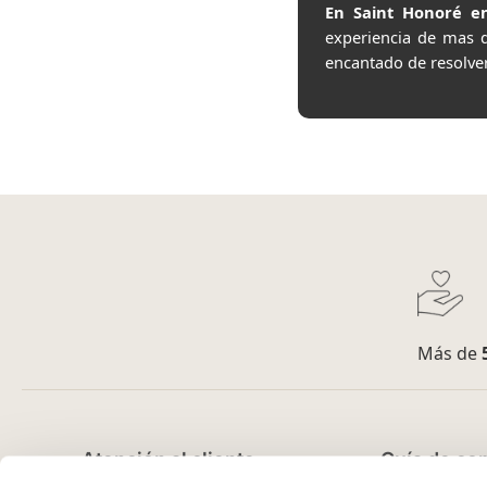
En Saint Honoré en
experiencia de mas 
encantado de resolve
Más de
Atención al cliente
Guía de co