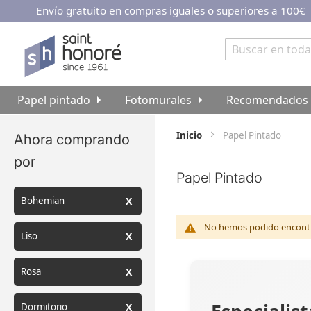
Envío gratuito en compras iguales o superiores a 100€
Ir
al
contenido
Buscar
Papel pintado
Fotomurales
Recomendados
Inicio
Papel Pintado
Ahora comprando
por
Papel Pintado
Bohemian
No hemos podido encontra
Liso
Rosa
Dormitorio