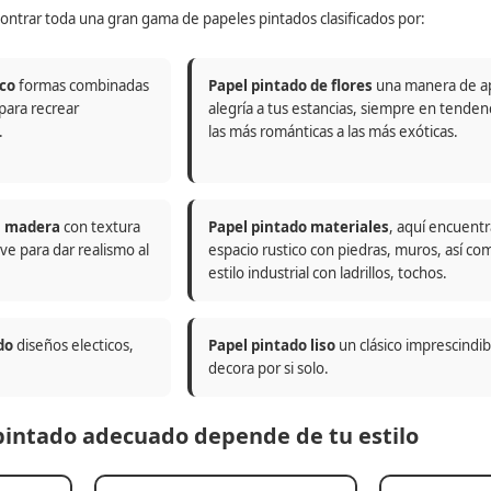
ontrar toda una gran gama de papeles pintados clasificados por:
co
formas combinadas
Papel pintado de flores
una manera de a
 para recrear
alegría a tus estancias, siempre en tenden
.
las más románticas a las más exóticas.
n madera
con textura
Papel pintado materiales
, aquí encuentr
ve para dar realismo al
espacio rustico con piedras, muros, así co
estilo industrial con ladrillos, tochos.
do
diseños electicos,
Papel pintado liso
un clásico imprescindi
decora por si solo.
 pintado adecuado depende de tu estilo