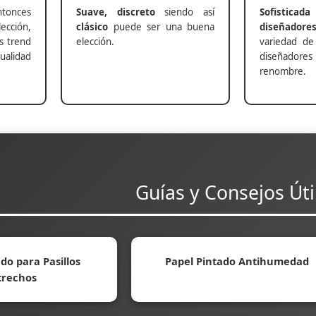
nces
Suave, discreto
siendo así
Sofisticada
ección,
clásico
puede ser una buena
diseñadore
s trend
elección.
variedad de
alidad
diseñadores 
renombre.
Guías y Consejos Úti
do para Pasillos
Papel Pintado Antihumedad
trechos