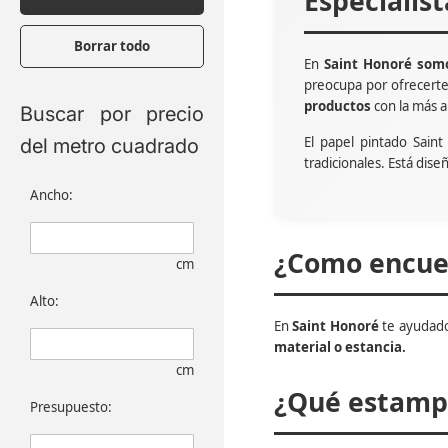
Especialis
Borrar todo
En
Saint Honoré somo
preocupa por ofrecert
productos
con la más a
Buscar por precio
El papel pintado Sain
del metro cuadrado
tradicionales. Está dise
Ancho:
¿Como encuen
cm
Alto:
En
Saint Honoré
te ayudado
material o estancia.
cm
¿Qué estampa
Presupuesto: