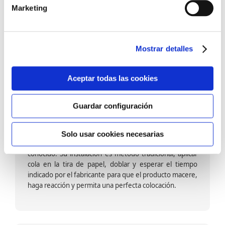
barniz multiadherente en base agua. En zonas de
Marketing
fuegos, se recomienda proteger con placas, silestone,
para evitar salpicaduras de aceite y manchas de grasa,
dado que el frotar en exceso dañaría el papel. Su
colocación es cola en la pared y tira en seco, sin
Mostrar detalles
necesidad de tiempo de espera por lo que su
colocación es fácil rápida y sencilla.
Aceptar todas las cookies
Guardar configuración
Papel pintado calidad papel:
Formado por una capa de papel sobre un soporte de
Solo usar cookies necesarias
papel-celulosa se trata del papel más convencional y
conocido. Su instalación es método tradicional, aplicar
cola en la tira de papel, doblar y esperar el tiempo
indicado por el fabricante para que el producto macere,
haga reacción y permita una perfecta colocación.