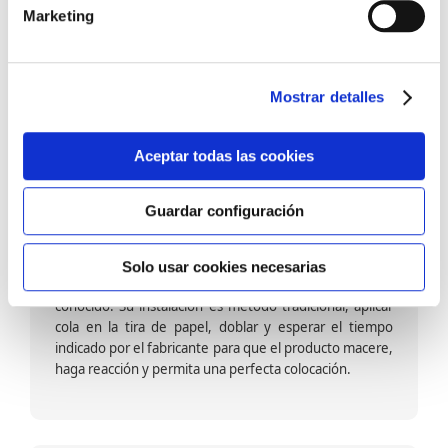
barniz multiadherente en base agua. En zonas de
Marketing
fuegos, se recomienda proteger con placas, silestone,
para evitar salpicaduras de aceite y manchas de grasa,
dado que el frotar en exceso dañaría el papel. Su
colocación es cola en la pared y tira en seco, sin
Mostrar detalles
necesidad de tiempo de espera por lo que su
colocación es fácil rápida y sencilla.
Aceptar todas las cookies
Guardar configuración
Papel pintado calidad papel:
Formado por una capa de papel sobre un soporte de
Solo usar cookies necesarias
papel-celulosa se trata del papel más convencional y
conocido. Su instalación es método tradicional, aplicar
cola en la tira de papel, doblar y esperar el tiempo
indicado por el fabricante para que el producto macere,
haga reacción y permita una perfecta colocación.