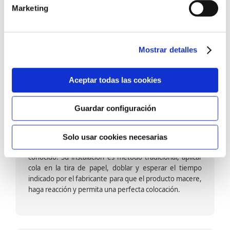
barniz multiadherente en base agua. En zonas de
Marketing
fuegos, se recomienda proteger con placas, silestone,
para evitar salpicaduras de aceite y manchas de grasa,
dado que el frotar en exceso dañaría el papel. Su
colocación es cola en la pared y tira en seco, sin
Mostrar detalles
necesidad de tiempo de espera por lo que su
colocación es fácil rápida y sencilla.
Aceptar todas las cookies
Guardar configuración
Papel pintado calidad papel:
Formado por una capa de papel sobre un soporte de
Solo usar cookies necesarias
papel-celulosa se trata del papel más convencional y
conocido. Su instalación es método tradicional, aplicar
cola en la tira de papel, doblar y esperar el tiempo
indicado por el fabricante para que el producto macere,
haga reacción y permita una perfecta colocación.