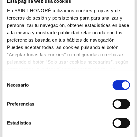
Esta página web usa cookies
En SAINT HONORÉ utilizamos cookies propias y de
Cómo Colocar Papel Pintado
terceros de sesión y persistentes para para analizar y
personalizar tu navegación, obtener estadísticas en base
a la misma y mostrarte publicidad relacionada con tus
preferencias basada en tus hábitos de navegación.
Tipos de papeles pintados
Puedes aceptar todas las cookies pulsando el botón
“Aceptar todas las cookies” o configurarlas o rechazar
pulsando el botón “Solo usar cookies necesarias”, según
Tiene que ver con el soporte, es decir la cara interna de la tira
corresponda. Al pulsar “Guardar configuración”, se
de papel pintado que va en contacto directo con la pared, la
guardará la selección de cookies que hayas realizado. Si
elección es importante para su correcta instalación.
Selección
no has seleccionado ninguna opción, pulsar este botón
Necesario
de
equivaldrá a rechazar todas las cookies. Si deseas
consentimiento
obtener más información consulta nuestra Política de
Papel pintado tejido no tejido vinílico:
Preferencias
Cookies
aquí
.
Formado por una capa de vinilo (plastificado) sobre un
soporte de TNT; es decir su exterior es vinílico, se
puede aplicar en cocinas y baños. Son lavables y
Estadística
aguantan condensación. Recomendable en zonas de
contacto directo con el agua, impermeabilizar con un