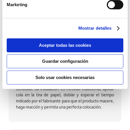
barniz multiadherente en base agua. En zonas de
Marketing
fuegos, se recomienda proteger con placas, silestone,
para evitar salpicaduras de aceite y manchas de grasa,
dado que el frotar en exceso dañaría el papel. Su
colocación es cola en la pared y tira en seco, sin
Mostrar detalles
necesidad de tiempo de espera por lo que su
colocación es fácil rápida y sencilla.
Aceptar todas las cookies
Guardar configuración
Papel pintado calidad papel:
Formado por una capa de papel sobre un soporte de
Solo usar cookies necesarias
papel-celulosa se trata del papel más convencional y
conocido. Su instalación es método tradicional, aplicar
cola en la tira de papel, doblar y esperar el tiempo
indicado por el fabricante para que el producto macere,
haga reacción y permita una perfecta colocación.