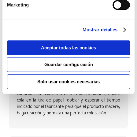
barniz multiadherente en base agua. En zonas de
Marketing
fuegos, se recomienda proteger con placas, silestone,
para evitar salpicaduras de aceite y manchas de grasa,
dado que el frotar en exceso dañaría el papel. Su
colocación es cola en la pared y tira en seco, sin
Mostrar detalles
necesidad de tiempo de espera por lo que su
colocación es fácil rápida y sencilla.
Aceptar todas las cookies
Guardar configuración
Papel pintado calidad papel:
Formado por una capa de papel sobre un soporte de
Solo usar cookies necesarias
papel-celulosa se trata del papel más convencional y
conocido. Su instalación es método tradicional, aplicar
cola en la tira de papel, doblar y esperar el tiempo
indicado por el fabricante para que el producto macere,
haga reacción y permita una perfecta colocación.