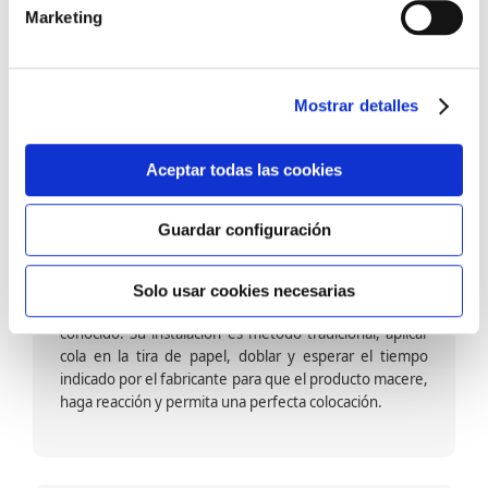
barniz multiadherente en base agua. En zonas de
Marketing
fuegos, se recomienda proteger con placas, silestone,
para evitar salpicaduras de aceite y manchas de grasa,
dado que el frotar en exceso dañaría el papel. Su
colocación es cola en la pared y tira en seco, sin
Mostrar detalles
necesidad de tiempo de espera por lo que su
colocación es fácil rápida y sencilla.
Aceptar todas las cookies
Guardar configuración
Papel pintado calidad papel:
Formado por una capa de papel sobre un soporte de
Solo usar cookies necesarias
papel-celulosa se trata del papel más convencional y
conocido. Su instalación es método tradicional, aplicar
cola en la tira de papel, doblar y esperar el tiempo
indicado por el fabricante para que el producto macere,
haga reacción y permita una perfecta colocación.