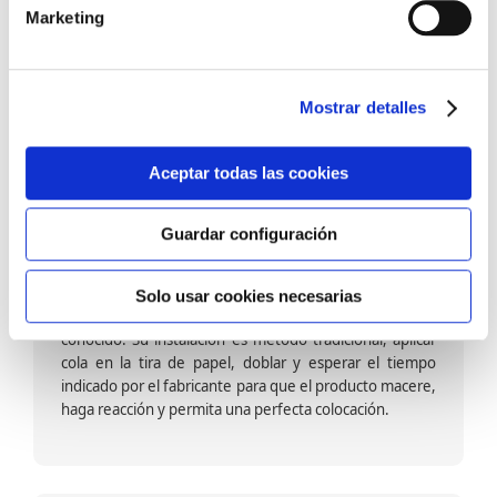
barniz multiadherente en base agua. En zonas de
Marketing
fuegos, se recomienda proteger con placas, silestone,
para evitar salpicaduras de aceite y manchas de grasa,
dado que el frotar en exceso dañaría el papel. Su
colocación es cola en la pared y tira en seco, sin
Mostrar detalles
necesidad de tiempo de espera por lo que su
colocación es fácil rápida y sencilla.
Aceptar todas las cookies
Guardar configuración
Papel pintado calidad papel:
Formado por una capa de papel sobre un soporte de
Solo usar cookies necesarias
papel-celulosa se trata del papel más convencional y
conocido. Su instalación es método tradicional, aplicar
cola en la tira de papel, doblar y esperar el tiempo
indicado por el fabricante para que el producto macere,
haga reacción y permita una perfecta colocación.