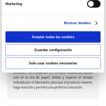
barniz multiadherente en base agua. En zonas de
Marketing
fuegos, se recomienda proteger con placas, silestone,
para evitar salpicaduras de aceite y manchas de grasa,
dado que el frotar en exceso dañaría el papel. Su
colocación es cola en la pared y tira en seco, sin
Mostrar detalles
necesidad de tiempo de espera por lo que su
colocación es fácil rápida y sencilla.
Aceptar todas las cookies
Guardar configuración
Papel pintado calidad papel:
Formado por una capa de papel sobre un soporte de
Solo usar cookies necesarias
papel-celulosa se trata del papel más convencional y
conocido. Su instalación es método tradicional, aplicar
cola en la tira de papel, doblar y esperar el tiempo
indicado por el fabricante para que el producto macere,
haga reacción y permita una perfecta colocación.