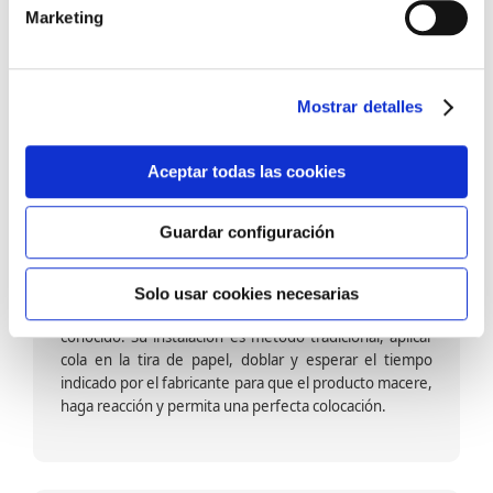
barniz multiadherente en base agua. En zonas de
Marketing
fuegos, se recomienda proteger con placas, silestone,
para evitar salpicaduras de aceite y manchas de grasa,
dado que el frotar en exceso dañaría el papel. Su
colocación es cola en la pared y tira en seco, sin
Mostrar detalles
necesidad de tiempo de espera por lo que su
colocación es fácil rápida y sencilla.
Aceptar todas las cookies
Guardar configuración
Papel pintado calidad papel:
Formado por una capa de papel sobre un soporte de
Solo usar cookies necesarias
papel-celulosa se trata del papel más convencional y
conocido. Su instalación es método tradicional, aplicar
cola en la tira de papel, doblar y esperar el tiempo
indicado por el fabricante para que el producto macere,
haga reacción y permita una perfecta colocación.