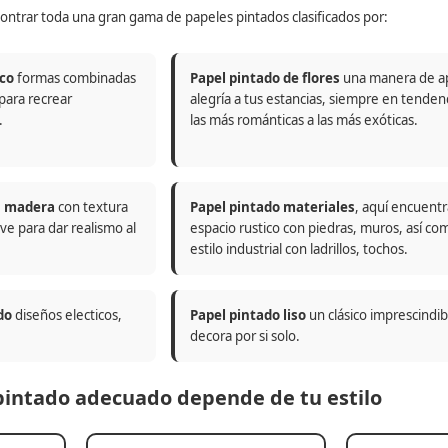
ontrar toda una gran gama de papeles pintados clasificados por:
co
formas combinadas
Papel pintado de flores
una manera de a
 para recrear
alegría a tus estancias, siempre en tenden
.
las más románticas a las más exóticas.
n madera
con textura
Papel pintado materiales
, aquí encuentr
ve para dar realismo al
espacio rustico con piedras, muros, así co
estilo industrial con ladrillos, tochos.
do
diseños electicos,
Papel pintado liso
un clásico imprescindi
decora por si solo.
 pintado adecuado depende de tu estilo