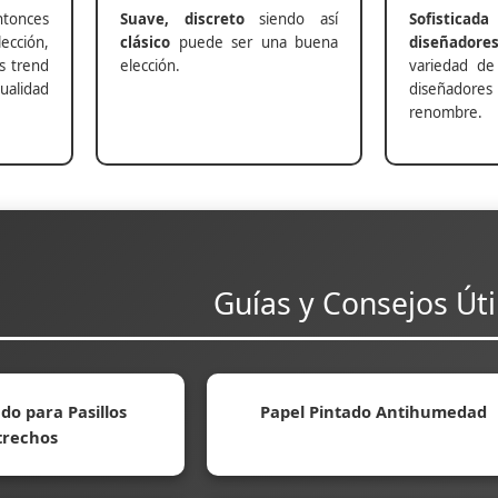
nces
Suave, discreto
siendo así
Sofisticada
ección,
clásico
puede ser una buena
diseñadore
s trend
elección.
variedad de
alidad
diseñadores 
renombre.
Guías y Consejos Úti
do para Pasillos
Papel Pintado Antihumedad
trechos