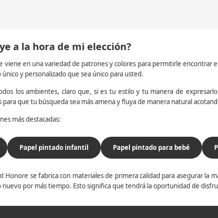
ye a la hora de mi elección?
e viene en una variedad de patrones y colores para permitirle encontrar 
o único y personalizado que sea único para usted.
dos los ambientes, claro que, si es tu estilo y tu manera de expresarlo, 
os para que tu búsqueda sea más amena y fluya de manera natural acotan
iones más destacadas:
Papel pintado infantil
Papel pintado para bebé
P
t Honore se fabrica con materiales de primera calidad para asegurar la ma
 nuevo por más tiempo. Esto significa que tendrá la oportunidad de disfr