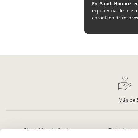
En Saint Honoré en
experiencia de mas 
encantado de resolve
Más de
Atención al cliente
Guía de co