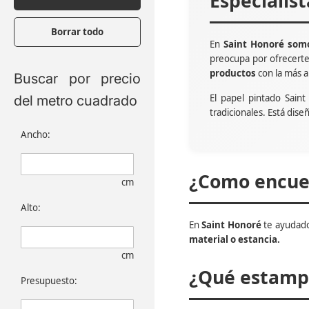
Especialis
Borrar todo
En
Saint Honoré somo
preocupa por ofrecert
productos
con la más a
Buscar por precio
El papel pintado Sain
del metro cuadrado
tradicionales. Está dise
Ancho:
¿Como encuen
cm
Alto:
En
Saint Honoré
te ayudado
material o estancia.
cm
¿Qué estampa
Presupuesto: