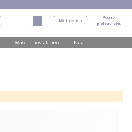
Acceso
Mi carrito
Mi Cuenta
profesionales
scar
t
Material instalación
Blog