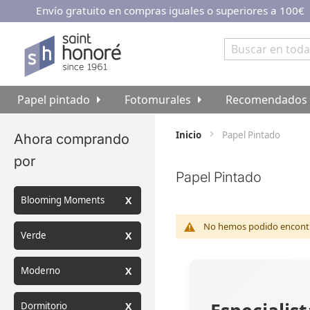
Envío gratuito en compras iguales o superiores a 100€
Ir
al
contenido
Buscar
Papel pintado
Fotomurales
Recomendados
Inicio
Papel Pintado
Ahora comprando
por
Papel Pintado
Blooming Moments
No hemos podido encontra
Verde
Moderno
Dormitorio