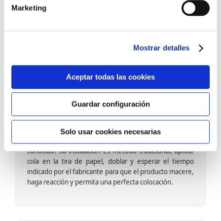
barniz multiadherente en base agua. En zonas de
Marketing
fuegos, se recomienda proteger con placas, silestone,
para evitar salpicaduras de aceite y manchas de grasa,
dado que el frotar en exceso dañaría el papel. Su
colocación es cola en la pared y tira en seco, sin
Mostrar detalles
necesidad de tiempo de espera por lo que su
colocación es fácil rápida y sencilla.
Aceptar todas las cookies
Guardar configuración
Papel pintado calidad papel:
Formado por una capa de papel sobre un soporte de
Solo usar cookies necesarias
papel-celulosa se trata del papel más convencional y
conocido. Su instalación es método tradicional, aplicar
cola en la tira de papel, doblar y esperar el tiempo
indicado por el fabricante para que el producto macere,
haga reacción y permita una perfecta colocación.