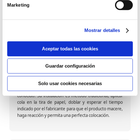
barniz multiadherente en base agua. En zonas de
Marketing
fuegos, se recomienda proteger con placas, silestone,
para evitar salpicaduras de aceite y manchas de grasa,
dado que el frotar en exceso dañaría el papel. Su
colocación es cola en la pared y tira en seco, sin
Mostrar detalles
necesidad de tiempo de espera por lo que su
colocación es fácil rápida y sencilla.
Aceptar todas las cookies
Guardar configuración
Papel pintado calidad papel:
Formado por una capa de papel sobre un soporte de
Solo usar cookies necesarias
papel-celulosa se trata del papel más convencional y
conocido. Su instalación es método tradicional, aplicar
cola en la tira de papel, doblar y esperar el tiempo
indicado por el fabricante para que el producto macere,
haga reacción y permita una perfecta colocación.