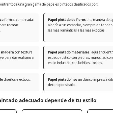
ontrar toda una gran gama de papeles pintados clasificados por:
co
formas combinadas
Papel pintado de flores
una manera de a
 para recrear
alegría a tus estancias, siempre en tenden
.
las más románticas a las más exóticas.
n madera
con textura
Papel pintado materiales
, aquí encuentr
ve para dar realismo al
espacio rustico con piedras, muros, así co
estilo industrial con ladrillos, tochos.
do
diseños electicos,
Papel pintado liso
un clásico imprescindi
decora por si solo.
 pintado adecuado depende de tu estilo