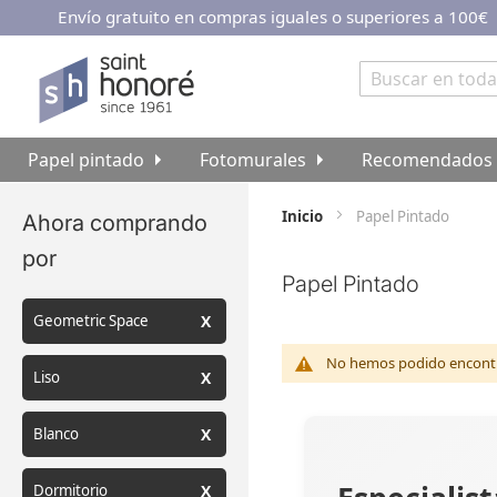
Envío gratuito en compras iguales o superiores a 100€
Ir
al
contenido
Buscar
Papel pintado
Fotomurales
Recomendados
Inicio
Papel Pintado
Ahora comprando
por
Papel Pintado
Geometric Space
No hemos podido encontra
Liso
Blanco
Dormitorio