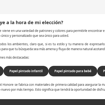
ye a la hora de mi elección?
e viene en una variedad de patrones y colores para permitirle encontrar 
o único y personalizado que sea único para usted.
dos los ambientes, claro que, si es tu estilo y tu manera de expresarlo, 
os para que tu búsqueda sea más amena y fluya de manera natural acotan
iones más destacadas:
Papel pintado infantil
Papel pintado para bebé
P
t Honore se fabrica con materiales de primera calidad para asegurar la ma
 nuevo por más tiempo. Esto significa que tendrá la oportunidad de disfr