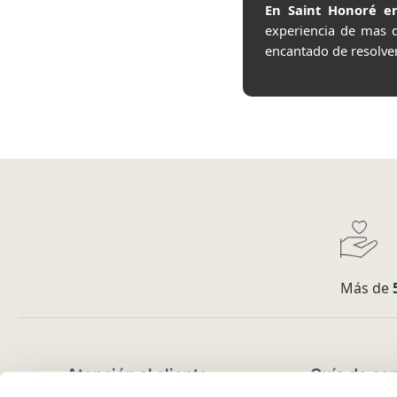
En Saint Honoré en
experiencia de mas 
encantado de resolve
Más de
Atención al cliente
Guía de co