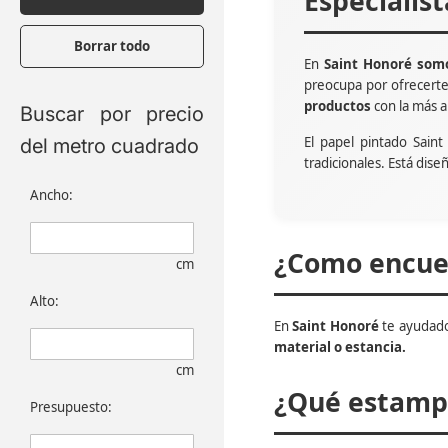
Especialis
Borrar todo
En
Saint Honoré somo
preocupa por ofrecert
productos
con la más a
Buscar por precio
El papel pintado Sain
del metro cuadrado
tradicionales. Está dise
Ancho:
¿Como encuen
cm
Alto:
En
Saint Honoré
te ayudado
material o estancia.
cm
¿Qué estampa
Presupuesto: