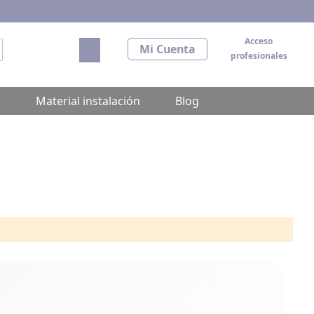
Acceso
Mi carrito
Mi Cuenta
profesionales
scar
t
Material instalación
Blog