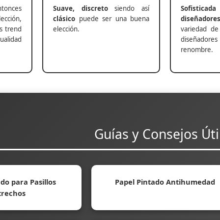
nces
Suave, discreto
siendo así
Sofisticada
ección,
clásico
puede ser una buena
diseñadore
s trend
elección.
variedad de
alidad
diseñadores 
renombre.
Guías y Consejos Úti
do para Pasillos
Papel Pintado Antihumedad
trechos