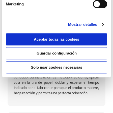
barniz multiadherente en base agua. En zonas de
Marketing
fuegos, se recomienda proteger con placas, silestone,
para evitar salpicaduras de aceite y manchas de grasa,
dado que el frotar en exceso dañaría el papel. Su
colocación es cola en la pared y tira en seco, sin
Mostrar detalles
necesidad de tiempo de espera por lo que su
colocación es fácil rápida y sencilla.
Aceptar todas las cookies
Guardar configuración
Papel pintado calidad papel:
Formado por una capa de papel sobre un soporte de
Solo usar cookies necesarias
papel-celulosa se trata del papel más convencional y
conocido. Su instalación es método tradicional, aplicar
cola en la tira de papel, doblar y esperar el tiempo
indicado por el fabricante para que el producto macere,
haga reacción y permita una perfecta colocación.