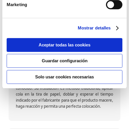
barniz multiadherente en base agua. En zonas de
Marketing
fuegos, se recomienda proteger con placas, silestone,
para evitar salpicaduras de aceite y manchas de grasa,
dado que el frotar en exceso dañaría el papel. Su
colocación es cola en la pared y tira en seco, sin
Mostrar detalles
necesidad de tiempo de espera por lo que su
colocación es fácil rápida y sencilla.
Aceptar todas las cookies
Guardar configuración
Papel pintado calidad papel:
Formado por una capa de papel sobre un soporte de
Solo usar cookies necesarias
papel-celulosa se trata del papel más convencional y
conocido. Su instalación es método tradicional, aplicar
cola en la tira de papel, doblar y esperar el tiempo
indicado por el fabricante para que el producto macere,
haga reacción y permita una perfecta colocación.