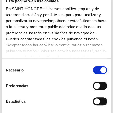
Esta página web usa cookies
En SAINT HONORÉ utilizamos cookies propias y de
Cómo Colocar Papel Pintado
terceros de sesión y persistentes para para analizar y
personalizar tu navegación, obtener estadísticas en base
a la misma y mostrarte publicidad relacionada con tus
preferencias basada en tus hábitos de navegación.
Tipos de papeles pintados
Puedes aceptar todas las cookies pulsando el botón
“Aceptar todas las cookies” o configurarlas o rechazar
pulsando el botón “Solo usar cookies necesarias”, según
Tiene que ver con el soporte, es decir la cara interna de la tira
corresponda. Al pulsar “Guardar configuración”, se
de papel pintado que va en contacto directo con la pared, la
guardará la selección de cookies que hayas realizado. Si
elección es importante para su correcta instalación.
Selección
no has seleccionado ninguna opción, pulsar este botón
Necesario
de
equivaldrá a rechazar todas las cookies. Si deseas
consentimiento
obtener más información consulta nuestra Política de
Papel pintado tejido no tejido vinílico:
Preferencias
Cookies
aquí
.
Formado por una capa de vinilo (plastificado) sobre un
soporte de TNT; es decir su exterior es vinílico, se
puede aplicar en cocinas y baños. Son lavables y
Estadística
aguantan condensación. Recomendable en zonas de
contacto directo con el agua, impermeabilizar con un