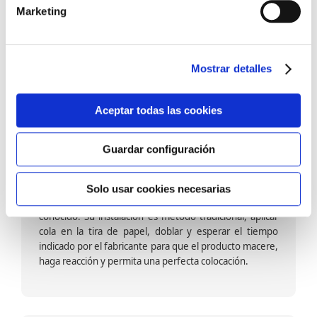
barniz multiadherente en base agua. En zonas de
Marketing
fuegos, se recomienda proteger con placas, silestone,
para evitar salpicaduras de aceite y manchas de grasa,
dado que el frotar en exceso dañaría el papel. Su
colocación es cola en la pared y tira en seco, sin
Mostrar detalles
necesidad de tiempo de espera por lo que su
colocación es fácil rápida y sencilla.
Aceptar todas las cookies
Guardar configuración
Papel pintado calidad papel:
Formado por una capa de papel sobre un soporte de
Solo usar cookies necesarias
papel-celulosa se trata del papel más convencional y
conocido. Su instalación es método tradicional, aplicar
cola en la tira de papel, doblar y esperar el tiempo
indicado por el fabricante para que el producto macere,
haga reacción y permita una perfecta colocación.