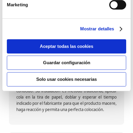
barniz multiadherente en base agua. En zonas de
Marketing
fuegos, se recomienda proteger con placas, silestone,
para evitar salpicaduras de aceite y manchas de grasa,
dado que el frotar en exceso dañaría el papel. Su
colocación es cola en la pared y tira en seco, sin
Mostrar detalles
necesidad de tiempo de espera por lo que su
colocación es fácil rápida y sencilla.
Aceptar todas las cookies
Guardar configuración
Papel pintado calidad papel:
Formado por una capa de papel sobre un soporte de
Solo usar cookies necesarias
papel-celulosa se trata del papel más convencional y
conocido. Su instalación es método tradicional, aplicar
cola en la tira de papel, doblar y esperar el tiempo
indicado por el fabricante para que el producto macere,
haga reacción y permita una perfecta colocación.