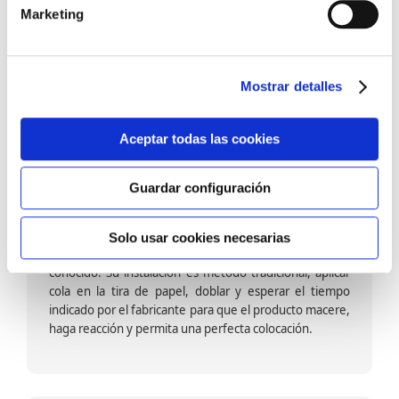
barniz multiadherente en base agua. En zonas de
Marketing
fuegos, se recomienda proteger con placas, silestone,
para evitar salpicaduras de aceite y manchas de grasa,
dado que el frotar en exceso dañaría el papel. Su
colocación es cola en la pared y tira en seco, sin
Mostrar detalles
necesidad de tiempo de espera por lo que su
colocación es fácil rápida y sencilla.
Aceptar todas las cookies
Guardar configuración
Papel pintado calidad papel:
Formado por una capa de papel sobre un soporte de
Solo usar cookies necesarias
papel-celulosa se trata del papel más convencional y
conocido. Su instalación es método tradicional, aplicar
cola en la tira de papel, doblar y esperar el tiempo
indicado por el fabricante para que el producto macere,
haga reacción y permita una perfecta colocación.