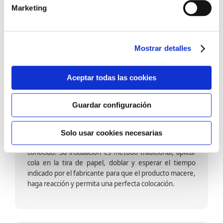
barniz multiadherente en base agua. En zonas de
Marketing
fuegos, se recomienda proteger con placas, silestone,
para evitar salpicaduras de aceite y manchas de grasa,
dado que el frotar en exceso dañaría el papel. Su
colocación es cola en la pared y tira en seco, sin
Mostrar detalles
necesidad de tiempo de espera por lo que su
colocación es fácil rápida y sencilla.
Aceptar todas las cookies
Guardar configuración
Papel pintado calidad papel:
Formado por una capa de papel sobre un soporte de
Solo usar cookies necesarias
papel-celulosa se trata del papel más convencional y
conocido. Su instalación es método tradicional, aplicar
cola en la tira de papel, doblar y esperar el tiempo
indicado por el fabricante para que el producto macere,
haga reacción y permita una perfecta colocación.