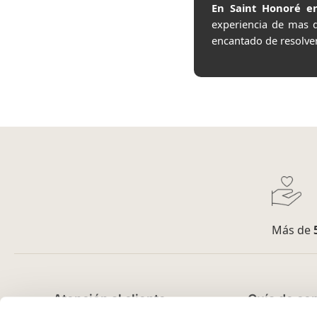
En Saint Honoré en
experiencia de mas 
encantado de resolve
Más de
Atención al cliente
Guía de co