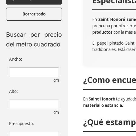
Especialis
Borrar todo
En
Saint Honoré somo
preocupa por ofrecert
productos
con la más a
Buscar por precio
El papel pintado Sain
del metro cuadrado
tradicionales. Está dise
Ancho:
¿Como encuen
cm
Alto:
En
Saint Honoré
te ayudado
material o estancia.
cm
¿Qué estampa
Presupuesto: