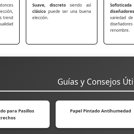
nces
Suave, discreto
siendo así
Sofisticada
ección,
clásico
puede ser una buena
diseñadore
s trend
elección.
variedad de
alidad
diseñadores 
renombre.
Guías y Consejos Úti
do para Pasillos
Papel Pintado Antihumedad
trechos