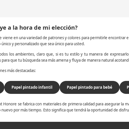
ye a la hora de mi elección?
e viene en una variedad de patrones y colores para permitirle encontrar 
o único y personalizado que sea único para usted.
dos los ambientes, claro que, si es tu estilo y tu manera de expresarlo, 
os para que tu búsqueda sea más amena y fluya de manera natural acotan
iones más destacadas:
Papel pintado infantil
Papel pintado para bebé
P
t Honore se fabrica con materiales de primera calidad para asegurar la ma
 nuevo por más tiempo. Esto significa que tendrá la oportunidad de disfr