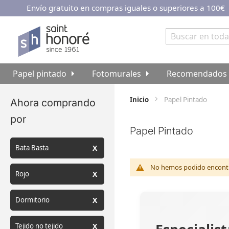
Envío gratuito en compras iguales o superiores a 100€
Ir
al
contenido
Buscar
Papel pintado
Fotomurales
Recomendados
Inicio
Papel Pintado
Ahora comprando
por
Papel Pintado
Bata Basta
No hemos podido encontra
Rojo
Dormitorio
Tejido no tejido