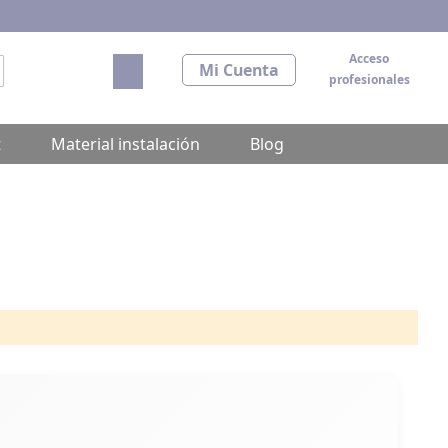
Acceso
Mi carrito
Mi Cuenta
profesionales
scar
t
Material instalación
Blog