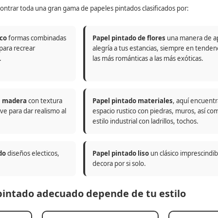
ontrar toda una gran gama de papeles pintados clasificados por:
co
formas combinadas
Papel pintado de flores
una manera de a
 para recrear
alegría a tus estancias, siempre en tenden
.
las más románticas a las más exóticas.
n madera
con textura
Papel pintado materiales
, aquí encuentr
ve para dar realismo al
espacio rustico con piedras, muros, así co
estilo industrial con ladrillos, tochos.
do
diseños electicos,
Papel pintado liso
un clásico imprescindi
decora por si solo.
 pintado adecuado depende de tu estilo