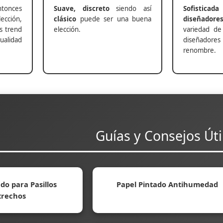
nces
Suave, discreto
siendo así
Sofisticada
ección,
clásico
puede ser una buena
diseñadore
s trend
elección.
variedad de
alidad
diseñadores 
renombre.
Guías y Consejos Úti
do para Pasillos
Papel Pintado Antihumedad
trechos