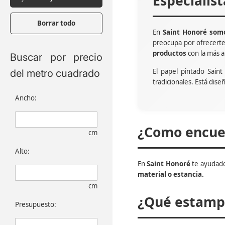
Especialis
Borrar todo
En
Saint Honoré somo
preocupa por ofrecert
productos
con la más a
Buscar por precio
El papel pintado Sain
del metro cuadrado
tradicionales. Está dise
Ancho:
¿Como encuen
cm
Alto:
En
Saint Honoré
te ayudado
material o estancia.
cm
¿Qué estampa
Presupuesto: