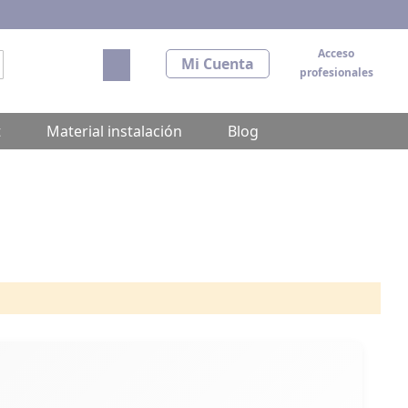
Acceso
Mi carrito
Mi Cuenta
profesionales
scar
t
Material instalación
Blog