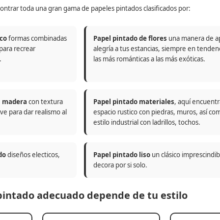
ontrar toda una gran gama de papeles pintados clasificados por:
co
formas combinadas
Papel pintado de flores
una manera de a
 para recrear
alegría a tus estancias, siempre en tenden
.
las más románticas a las más exóticas.
n madera
con textura
Papel pintado materiales
, aquí encuentr
ve para dar realismo al
espacio rustico con piedras, muros, así co
estilo industrial con ladrillos, tochos.
do
diseños electicos,
Papel pintado liso
un clásico imprescindi
decora por si solo.
 pintado adecuado depende de tu estilo