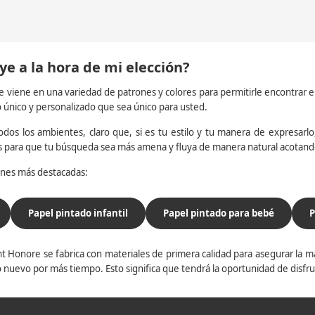
ye a la hora de mi elección?
e viene en una variedad de patrones y colores para permitirle encontrar 
o único y personalizado que sea único para usted.
dos los ambientes, claro que, si es tu estilo y tu manera de expresarlo, 
os para que tu búsqueda sea más amena y fluya de manera natural acotan
iones más destacadas:
Papel pintado infantil
Papel pintado para bebé
P
t Honore se fabrica con materiales de primera calidad para asegurar la ma
 nuevo por más tiempo. Esto significa que tendrá la oportunidad de disfr