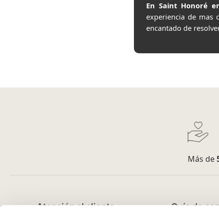
En Saint Honoré en
experiencia de mas 
encantado de resolve
Más de
Atención al cliente
Guía de co