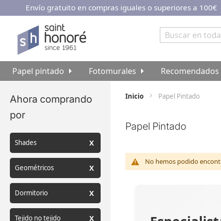
Envío gratuito en compras iguales o superiores a 100€
Ir
al
contenido
Buscar
Papel pintado
Fotomurales
Recomendados
Inicio
Papel Pintado
Ahora comprando
por
Papel Pintado
Shades
No hemos podido encontra
Geométricos
Dormitorio
Tejido no tejido