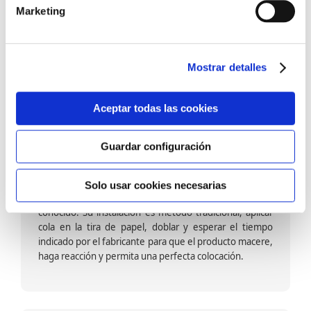
barniz multiadherente en base agua. En zonas de
Marketing
fuegos, se recomienda proteger con placas, silestone,
para evitar salpicaduras de aceite y manchas de grasa,
dado que el frotar en exceso dañaría el papel. Su
colocación es cola en la pared y tira en seco, sin
Mostrar detalles
necesidad de tiempo de espera por lo que su
colocación es fácil rápida y sencilla.
Aceptar todas las cookies
Guardar configuración
Papel pintado calidad papel:
Formado por una capa de papel sobre un soporte de
Solo usar cookies necesarias
papel-celulosa se trata del papel más convencional y
conocido. Su instalación es método tradicional, aplicar
cola en la tira de papel, doblar y esperar el tiempo
indicado por el fabricante para que el producto macere,
haga reacción y permita una perfecta colocación.