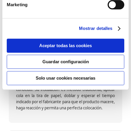
barniz multiadherente en base agua. En zonas de
Marketing
fuegos, se recomienda proteger con placas, silestone,
para evitar salpicaduras de aceite y manchas de grasa,
dado que el frotar en exceso dañaría el papel. Su
colocación es cola en la pared y tira en seco, sin
Mostrar detalles
necesidad de tiempo de espera por lo que su
colocación es fácil rápida y sencilla.
Aceptar todas las cookies
Guardar configuración
Papel pintado calidad papel:
Formado por una capa de papel sobre un soporte de
Solo usar cookies necesarias
papel-celulosa se trata del papel más convencional y
conocido. Su instalación es método tradicional, aplicar
cola en la tira de papel, doblar y esperar el tiempo
indicado por el fabricante para que el producto macere,
haga reacción y permita una perfecta colocación.