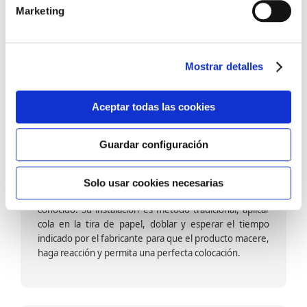
barniz multiadherente en base agua. En zonas de
Marketing
fuegos, se recomienda proteger con placas, silestone,
para evitar salpicaduras de aceite y manchas de grasa,
dado que el frotar en exceso dañaría el papel. Su
colocación es cola en la pared y tira en seco, sin
Mostrar detalles
necesidad de tiempo de espera por lo que su
colocación es fácil rápida y sencilla.
Aceptar todas las cookies
Guardar configuración
Papel pintado calidad papel:
Formado por una capa de papel sobre un soporte de
Solo usar cookies necesarias
papel-celulosa se trata del papel más convencional y
conocido. Su instalación es método tradicional, aplicar
cola en la tira de papel, doblar y esperar el tiempo
indicado por el fabricante para que el producto macere,
haga reacción y permita una perfecta colocación.