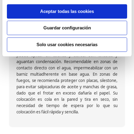
Tiene que ver con el soporte, es decir la cara interna de la tira
de papel pintado que va en contacto directo con la pared, la
Aceptar todas las cookies
elección es importante para su correcta instalación.
Guardar configuración
Papel pintado tejido no tejido vinílico:
Formado por una capa de vinilo (plastificado) sobre un
Solo usar cookies necesarias
soporte de TNT; es decir su exterior es vinílico, se
puede aplicar en cocinas y baños. Son lavables y
aguantan condensación. Recomendable en zonas de
contacto directo con el agua, impermeabilizar con un
barniz multiadherente en base agua. En zonas de
fuegos, se recomienda proteger con placas, silestone,
para evitar salpicaduras de aceite y manchas de grasa,
dado que el frotar en exceso dañaría el papel. Su
colocación es cola en la pared y tira en seco, sin
necesidad de tiempo de espera por lo que su
colocación es fácil rápida y sencilla.