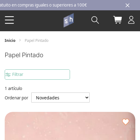
Ir
o en compras iguales o superiores a 100€
al
Buscar
Mi carri
contenido
Inicio
Papel Pintado
Papel Pintado
Filtrar
1
artículo
Ordenar por
Agre
a
los