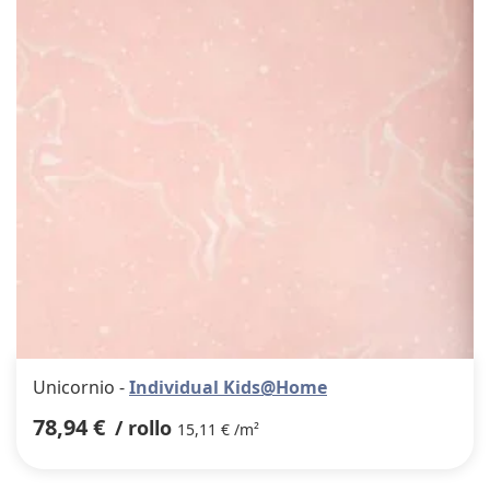
favor
Unicornio -
Individual Kids@Home
78,94 €
/ rollo
15,11 € /m²