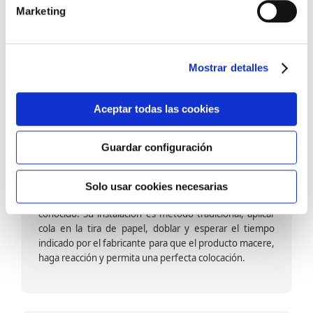
barniz multiadherente en base agua. En zonas de
Marketing
fuegos, se recomienda proteger con placas, silestone,
para evitar salpicaduras de aceite y manchas de grasa,
dado que el frotar en exceso dañaría el papel. Su
colocación es cola en la pared y tira en seco, sin
Mostrar detalles
necesidad de tiempo de espera por lo que su
colocación es fácil rápida y sencilla.
Aceptar todas las cookies
Guardar configuración
Papel pintado calidad papel:
Formado por una capa de papel sobre un soporte de
Solo usar cookies necesarias
papel-celulosa se trata del papel más convencional y
conocido. Su instalación es método tradicional, aplicar
cola en la tira de papel, doblar y esperar el tiempo
indicado por el fabricante para que el producto macere,
haga reacción y permita una perfecta colocación.