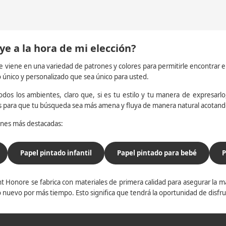
ye a la hora de mi elección?
e viene en una variedad de patrones y colores para permitirle encontrar 
o único y personalizado que sea único para usted.
dos los ambientes, claro que, si es tu estilo y tu manera de expresarlo, 
os para que tu búsqueda sea más amena y fluya de manera natural acotan
iones más destacadas:
Papel pintado infantil
Papel pintado para bebé
P
t Honore se fabrica con materiales de primera calidad para asegurar la ma
 nuevo por más tiempo. Esto significa que tendrá la oportunidad de disfr