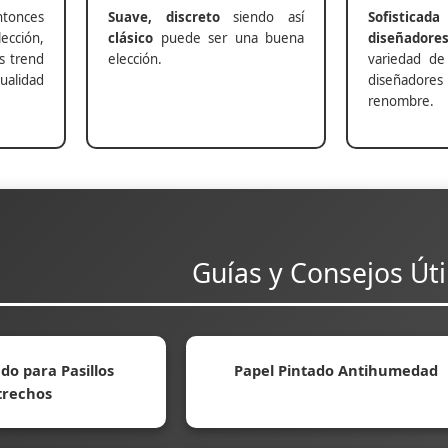
nces
Suave, discreto
siendo así
Sofisticada
ección,
clásico
puede ser una buena
diseñadore
s trend
elección.
variedad de
alidad
diseñadores 
renombre.
Guías y Consejos Úti
do para Pasillos
Papel Pintado Antihumedad
trechos