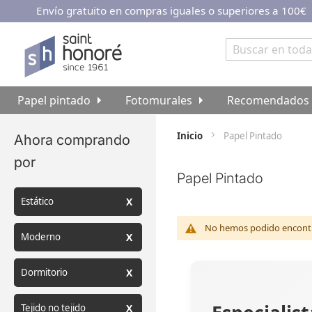
Envío gratuito en compras iguales o superiores a 100€
Ir
al
contenido
Buscar
Papel pintado
Fotomurales
Recomendados
Inicio
Papel Pintado
Ahora comprando
por
Papel Pintado
Estático
No hemos podido encontra
Moderno
Dormitorio
Tejido no tejido