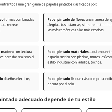
ontrar toda una gran gama de papeles pintados clasificados por:
co
formas combinadas
Papel pintado de flores
una manera de a
 para recrear
alegría a tus estancias, siempre en tenden
.
las más románticas a las más exóticas.
n madera
con textura
Papel pintado materiales
, aquí encuentr
ve para dar realismo al
espacio rustico con piedras, muros, así co
estilo industrial con ladrillos, tochos.
do
diseños electicos,
Papel pintado liso
un clásico imprescindi
decora por si solo.
 pintado adecuado depende de tu estilo