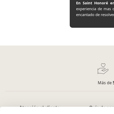
En Saint Honoré en
experiencia de mas 
encantado de resolve
Más de
Atención al cliente
Guía de co