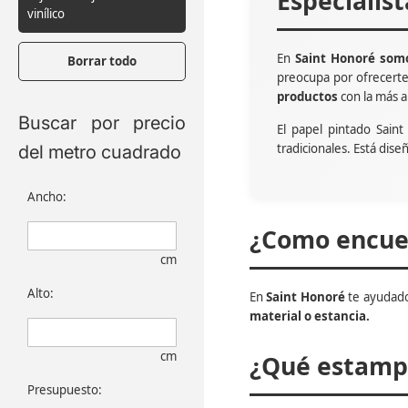
Especialis
vinílico
En
Saint Honoré somo
Borrar todo
preocupa por ofrecert
productos
con la más a
Buscar por precio
El papel pintado Sain
tradicionales. Está dise
del metro cuadrado
Ancho:
¿Como encuen
cm
Alto:
En
Saint Honoré
te ayudado
material o estancia.
cm
¿Qué estampa
Presupuesto: