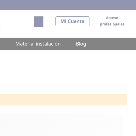
Acceso
Mi carrito
Mi Cuenta
profesionales
scar
t
Material instalación
Blog