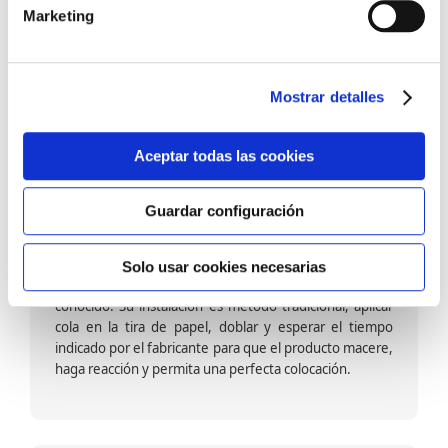
barniz multiadherente en base agua. En zonas de
Marketing
fuegos, se recomienda proteger con placas, silestone,
para evitar salpicaduras de aceite y manchas de grasa,
dado que el frotar en exceso dañaría el papel. Su
colocación es cola en la pared y tira en seco, sin
Mostrar detalles
necesidad de tiempo de espera por lo que su
colocación es fácil rápida y sencilla.
Aceptar todas las cookies
Guardar configuración
Papel pintado calidad papel:
Formado por una capa de papel sobre un soporte de
Solo usar cookies necesarias
papel-celulosa se trata del papel más convencional y
conocido. Su instalación es método tradicional, aplicar
cola en la tira de papel, doblar y esperar el tiempo
indicado por el fabricante para que el producto macere,
haga reacción y permita una perfecta colocación.