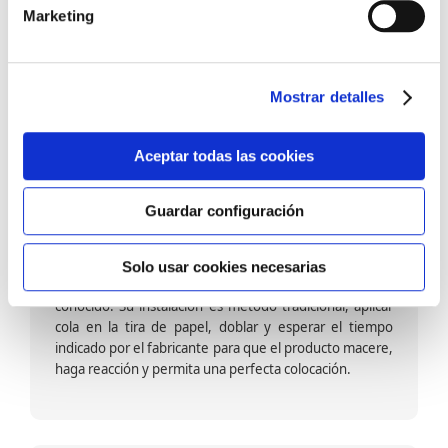
barniz multiadherente en base agua. En zonas de
Marketing
fuegos, se recomienda proteger con placas, silestone,
para evitar salpicaduras de aceite y manchas de grasa,
dado que el frotar en exceso dañaría el papel. Su
colocación es cola en la pared y tira en seco, sin
Mostrar detalles
necesidad de tiempo de espera por lo que su
colocación es fácil rápida y sencilla.
Aceptar todas las cookies
Guardar configuración
Papel pintado calidad papel:
Formado por una capa de papel sobre un soporte de
Solo usar cookies necesarias
papel-celulosa se trata del papel más convencional y
conocido. Su instalación es método tradicional, aplicar
cola en la tira de papel, doblar y esperar el tiempo
indicado por el fabricante para que el producto macere,
haga reacción y permita una perfecta colocación.