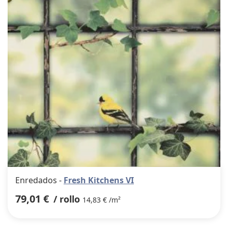
favor
Enredados -
Fresh Kitchens VI
79,01 €
/ rollo
14,83 € /m²