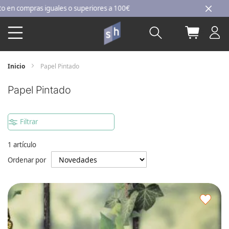
Ir
compras iguales o superiores a 100€
al
Buscar
Mi carri
contenido
Inicio
Papel Pintado
Papel Pintado
Filtrar
1
artículo
Ordenar por
Agre
a
los