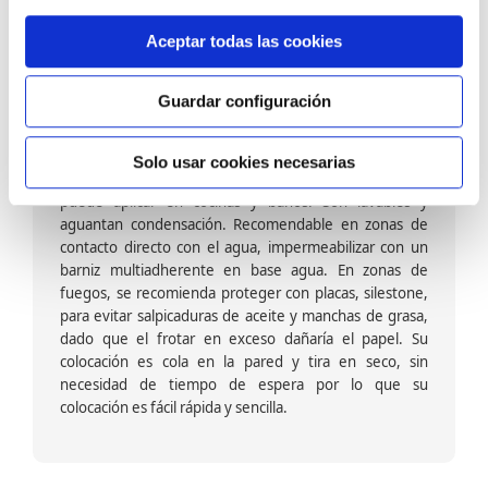
Tiene que ver con el soporte, es decir la cara interna de la tira
de papel pintado que va en contacto directo con la pared, la
Aceptar todas las cookies
elección es importante para su correcta instalación.
Guardar configuración
Papel pintado tejido no tejido vinílico:
Formado por una capa de vinilo (plastificado) sobre un
Solo usar cookies necesarias
soporte de TNT; es decir su exterior es vinílico, se
puede aplicar en cocinas y baños. Son lavables y
aguantan condensación. Recomendable en zonas de
contacto directo con el agua, impermeabilizar con un
barniz multiadherente en base agua. En zonas de
fuegos, se recomienda proteger con placas, silestone,
para evitar salpicaduras de aceite y manchas de grasa,
dado que el frotar en exceso dañaría el papel. Su
colocación es cola en la pared y tira en seco, sin
necesidad de tiempo de espera por lo que su
colocación es fácil rápida y sencilla.