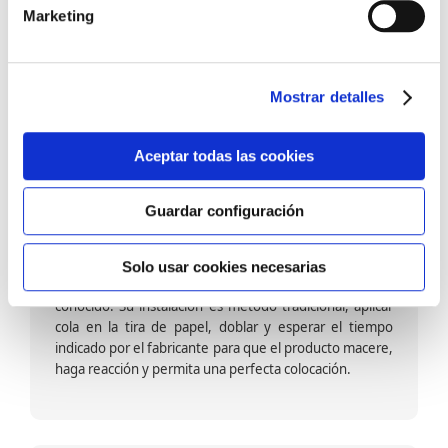
barniz multiadherente en base agua. En zonas de
Marketing
fuegos, se recomienda proteger con placas, silestone,
para evitar salpicaduras de aceite y manchas de grasa,
dado que el frotar en exceso dañaría el papel. Su
colocación es cola en la pared y tira en seco, sin
Mostrar detalles
necesidad de tiempo de espera por lo que su
colocación es fácil rápida y sencilla.
Aceptar todas las cookies
Guardar configuración
Papel pintado calidad papel:
Formado por una capa de papel sobre un soporte de
Solo usar cookies necesarias
papel-celulosa se trata del papel más convencional y
conocido. Su instalación es método tradicional, aplicar
cola en la tira de papel, doblar y esperar el tiempo
indicado por el fabricante para que el producto macere,
haga reacción y permita una perfecta colocación.