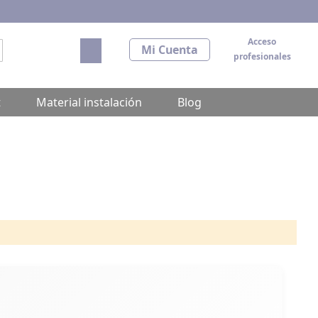
Acceso
Mi carrito
Mi Cuenta
profesionales
scar
t
Material instalación
Blog