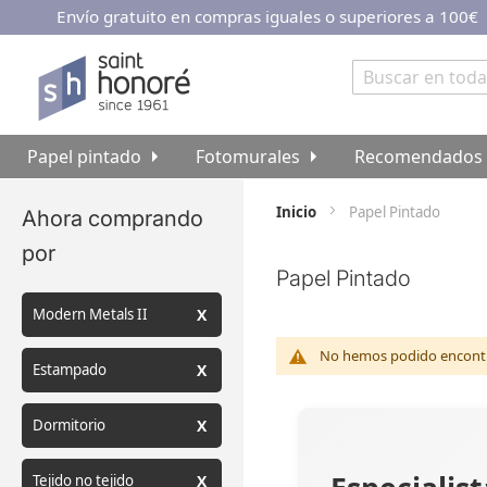
Envío gratuito en compras iguales o superiores a 100€
Ir
al
contenido
Buscar
Papel pintado
Fotomurales
Recomendados
Inicio
Papel Pintado
Ahora comprando
por
Papel Pintado
Modern Metals II
No hemos podido encontra
Estampado
Dormitorio
Tejido no tejido