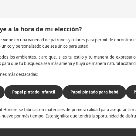
ye a la hora de mi elección?
e viene en una variedad de patrones y colores para permitirle encontrar 
o único y personalizado que sea único para usted.
dos los ambientes, claro que, si es tu estilo y tu manera de expresarlo, 
os para que tu búsqueda sea más amena y fluya de manera natural acotan
iones más destacadas:
Papel pintado infantil
Papel pintado para bebé
P
t Honore se fabrica con materiales de primera calidad para asegurar la ma
 nuevo por más tiempo. Esto significa que tendrá la oportunidad de disfr