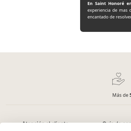
En Saint Honoré en
experiencia de mas 
encantado de resolve
Más de
Atención al cliente
Guía de co