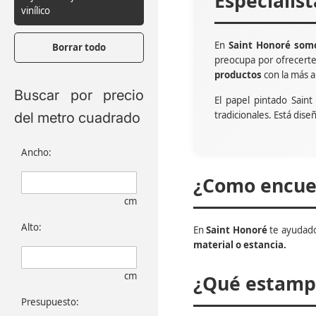
Especialis
vinílico
En
Saint Honoré somo
Borrar todo
preocupa por ofrecert
productos
con la más a
Buscar por precio
El papel pintado Sain
tradicionales. Está dise
del metro cuadrado
Ancho:
¿Como encuen
cm
Alto:
En
Saint Honoré
te ayudado
material o estancia.
cm
¿Qué estampa
Presupuesto: