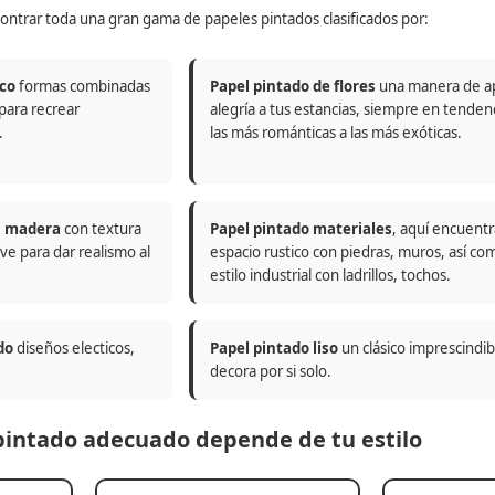
ontrar toda una gran gama de papeles pintados clasificados por:
co
formas combinadas
Papel pintado de flores
una manera de a
 para recrear
alegría a tus estancias, siempre en tenden
.
las más románticas a las más exóticas.
n madera
con textura
Papel pintado materiales
, aquí encuentr
ve para dar realismo al
espacio rustico con piedras, muros, así co
estilo industrial con ladrillos, tochos.
do
diseños electicos,
Papel pintado liso
un clásico imprescindi
decora por si solo.
 pintado adecuado depende de tu estilo