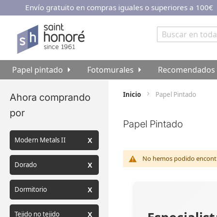
Envío gratuito en compras iguales o superiores a 100€
Ir
al
contenido
Buscar
Papel pintado
Fotomurales
Recomendados
Inicio
Papel Pintado
Ahora comprando
por
Papel Pintado
Modern Metals II
No hemos podido encontra
Dorado
Dormitorio
Tejido no tejido