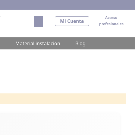
Acceso
Mi carrito
Mi Cuenta
profesionales
scar
t
Material instalación
Blog