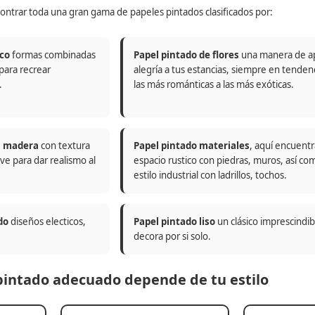
ontrar toda una gran gama de papeles pintados clasificados por:
co
formas combinadas
Papel pintado de flores
una manera de a
 para recrear
alegría a tus estancias, siempre en tenden
.
las más románticas a las más exóticas.
n madera
con textura
Papel pintado materiales
, aquí encuentr
ve para dar realismo al
espacio rustico con piedras, muros, así co
estilo industrial con ladrillos, tochos.
do
diseños electicos,
Papel pintado liso
un clásico imprescindi
decora por si solo.
 pintado adecuado depende de tu estilo