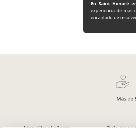
En Saint Honoré en
experiencia de mas 
encantado de resolve
Más de
Atención al cliente
Guía de co