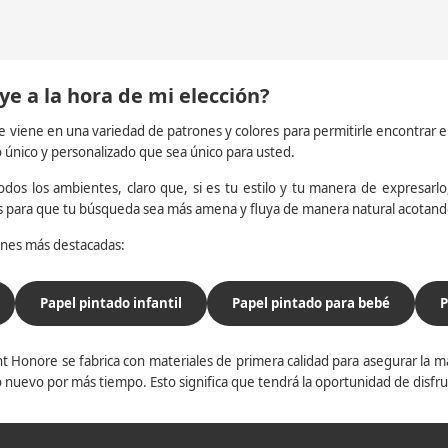
ye a la hora de mi elección?
e viene en una variedad de patrones y colores para permitirle encontrar 
o único y personalizado que sea único para usted.
dos los ambientes, claro que, si es tu estilo y tu manera de expresarlo, 
os para que tu búsqueda sea más amena y fluya de manera natural acotan
iones más destacadas:
Papel pintado infantil
Papel pintado para bebé
P
t Honore se fabrica con materiales de primera calidad para asegurar la ma
 nuevo por más tiempo. Esto significa que tendrá la oportunidad de disfr