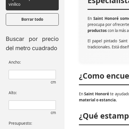
Especialis
vinílico
En
Saint Honoré somo
Borrar todo
preocupa por ofrecert
productos
con la más a
Buscar por precio
El papel pintado Sain
tradicionales. Está dise
del metro cuadrado
Ancho:
¿Como encuen
cm
Alto:
En
Saint Honoré
te ayudado
material o estancia.
cm
¿Qué estampa
Presupuesto: