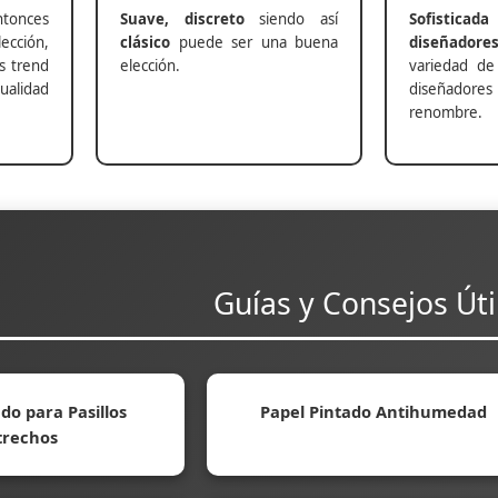
nces
Suave, discreto
siendo así
Sofisticada
ección,
clásico
puede ser una buena
diseñadore
s trend
elección.
variedad de
alidad
diseñadores 
renombre.
Guías y Consejos Úti
do para Pasillos
Papel Pintado Antihumedad
trechos