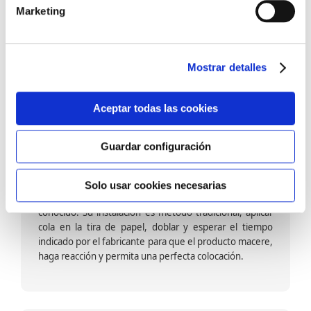
barniz multiadherente en base agua. En zonas de
Marketing
fuegos, se recomienda proteger con placas, silestone,
para evitar salpicaduras de aceite y manchas de grasa,
dado que el frotar en exceso dañaría el papel. Su
colocación es cola en la pared y tira en seco, sin
Mostrar detalles
necesidad de tiempo de espera por lo que su
colocación es fácil rápida y sencilla.
Aceptar todas las cookies
Guardar configuración
Papel pintado calidad papel:
Formado por una capa de papel sobre un soporte de
Solo usar cookies necesarias
papel-celulosa se trata del papel más convencional y
conocido. Su instalación es método tradicional, aplicar
cola en la tira de papel, doblar y esperar el tiempo
indicado por el fabricante para que el producto macere,
haga reacción y permita una perfecta colocación.