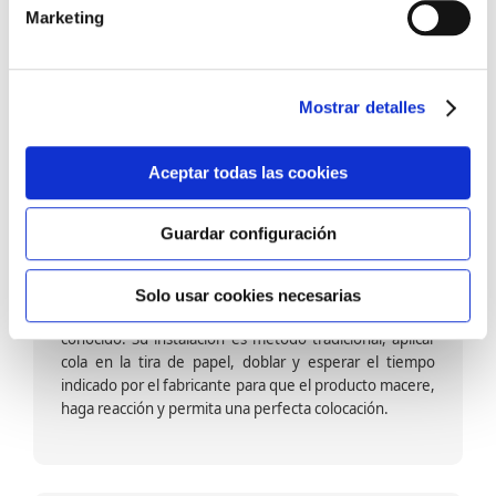
barniz multiadherente en base agua. En zonas de
Marketing
fuegos, se recomienda proteger con placas, silestone,
para evitar salpicaduras de aceite y manchas de grasa,
dado que el frotar en exceso dañaría el papel. Su
colocación es cola en la pared y tira en seco, sin
Mostrar detalles
necesidad de tiempo de espera por lo que su
colocación es fácil rápida y sencilla.
Aceptar todas las cookies
Guardar configuración
Papel pintado calidad papel:
Formado por una capa de papel sobre un soporte de
Solo usar cookies necesarias
papel-celulosa se trata del papel más convencional y
conocido. Su instalación es método tradicional, aplicar
cola en la tira de papel, doblar y esperar el tiempo
indicado por el fabricante para que el producto macere,
haga reacción y permita una perfecta colocación.