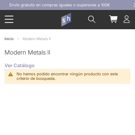
Ir
Envío gratuito en compras iguales o superiores a 100€
al
Buscar
Mi carrit
contenido
Inicio
Modern Metals II
Modern Metals II
Ver Catálogo
No hemos podido encontrar ningún producto con este
criterio de búsqueda.