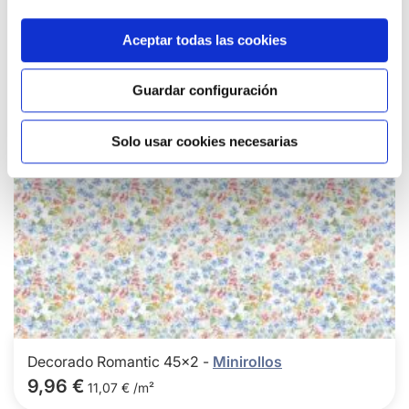
a
los
favor
Aceptar todas las cookies
Guardar configuración
Solo usar cookies necesarias
Decorado Romantic 45x2 -
Minirollos
9,96 €
11,07 € /m²