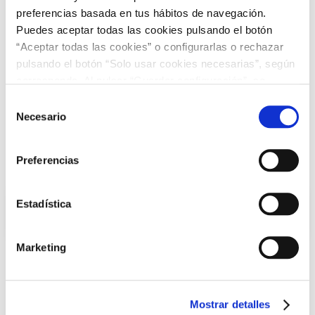
preferencias basada en tus hábitos de navegación.
Puedes aceptar todas las cookies pulsando el botón
“Aceptar todas las cookies” o configurarlas o rechazar
pulsando el botón “Solo usar cookies necesarias”, según
corresponda. Al pulsar “Guardar configuración”, se
guardará la selección de cookies que hayas realizado. Si
Selección
no has seleccionado ninguna opción, pulsar este botón
Necesario
de
equivaldrá a rechazar todas las cookies. Si deseas
consentimiento
obtener más información consulta nuestra Política de
Preferencias
Cookies
aquí
.
Estadística
Decorado Pitti rojo 45x2 -
Minirollos
9,96 €
11,07 € /m²
Marketing
Agre
Mostrar detalles