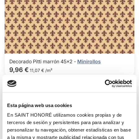
Decorado Pitti marrón 45x2 -
Minirollos
9,96 €
11,07 € /m²
Agre
Esta página web usa cookies
a
los
En SAINT HONORÉ utilizamos cookies propias y de
favor
terceros de sesión y persistentes para para analizar y
personalizar tu navegación, obtener estadísticas en base
a la misma y mostrarte publicidad relacionada con tus