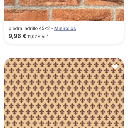
piedra ladrillo 45x2 -
Minirollos
9,96 €
11,07 € /m²
Agre
a
los
favor