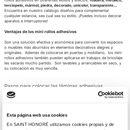
rollos adhesivos en diferentes estilos y efectos:
madera, metálico,
terciopelo, mármol, piedra, decorado, unicolor, transparente…
Encuentra en nuestro catálogo diseños para complementar
cualquier estancia, sea cual sea su estilo. ¡Puedes incluso decorar
aparatos e interruptores!
Ventajas de los mini rollos adhesivos
Son una solución efectiva y económica para convertir los espacios
o muebles más aburridos en elementos decorativos alegres y
originales. Además de colocarse en puertas y mobiliario, los mini
rollos adhesivos también pueden aplicarse en trabajos de bricolaje:
les sacarás mucho partido. Son lavables y arrancables en seco, y
su colocación es muy sencilla.
Pasos para colocar las láminas adhesivas
Se instalan en solo tres pasos:
Toma medidas del mueble donde quieras aplicar el mini rollo
adhesivo decorativo.
Esta página web usa cookies
Retira un poco de papel del reverso del mini rollo adhesivo,
colócalo por un borde y pégalo.
En SAINT HONORÉ utilizamos cookies propias y de
Continúa retirando el resto del papel del reverso y presiona