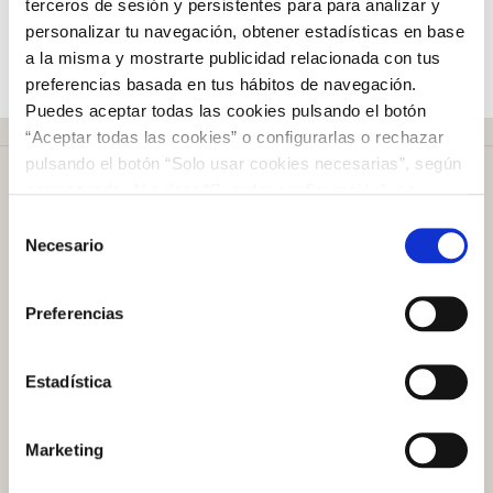
terceros de sesión y persistentes para para analizar y
la lámina autoadhesiva sobre la superficie, puedes hacerlo
personalizar tu navegación, obtener estadísticas en base
con la ayuda de un paño suave.
a la misma y mostrarte publicidad relacionada con tus
preferencias basada en tus hábitos de navegación.
Puedes aceptar todas las cookies pulsando el botón
“Aceptar todas las cookies” o configurarlas o rechazar
pulsando el botón “Solo usar cookies necesarias”, según
corresponda. Al pulsar “Guardar configuración”, se
guardará la selección de cookies que hayas realizado. Si
Selección
no has seleccionado ninguna opción, pulsar este botón
Necesario
de
equivaldrá a rechazar todas las cookies. Si deseas
consentimiento
Más de
50 años
en el mercado
obtener más información consulta nuestra Política de
Preferencias
Cookies
aquí
.
Estadística
Plazo de devolución de
100 días
Marketing
Atención al cliente